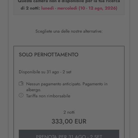
Questa camera non è disponibile per la tua ricerca
cancellazione fino al giorno dell'arrivo la caparra verrà
di 2 notti:
lunedì - mercoledì
(
10 - 12 ago, 2026
)
trattenuta, se non si è stipulata la Garanzia di Viaggio.
Scegliete una delle nostre alternative:
SOLO PERNOTTAMENTO
Disponibile su 31 ago - 2 set
Nessun pagamento anticipato. Pagamento in
albergo.
Tariffa non rimborsabile
2 notti
333,00 EUR
PRENOTA PER
31 AGO - 2 SET