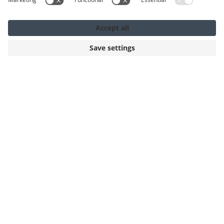
PRENOTA PER
9 - 10 AGO
DOMENICA - LUNEDÌ
Mostra tutte le offerte