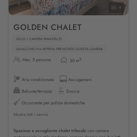
4
GOLDEN CHALET
SOLO 1 CAMERA RIMASTA/E!
QUALCUNO HA APPENA PRENOTATO QUESTA CAMERA
2
Max: 5 persone
30
m
Aria condizionata
Asciugamani
Balcone/terrazza
Doccia
Occorrente per pulizie domestiche
Mostra tutti i servizi
Spazioso e accogliente chalet trilocale
con camera
matrimoniale in stile moderno, camera doppia con due letti