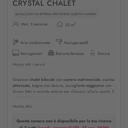
CRYSTAL CHALET
QUALCUNO HA APPENA PRENOTATO QUESTA CAMERA
2
Max: 3 persone
20
m
Aria condizionata
Asciugacapelli
Asciugamani
Balcone/terrazza
Doccia
Mostra tutti i servizi
Grazioso
chalet bilocale
con
camera matrimoniale
,
cucina
attrezzata
, bagno con doccia, accogliente
soggiorno
con
divano letto e veranda esterna per rilassarsi all’aria aperta. Il
comfort incontra la natura!
Mostra altro
Politiche di cancellazione:
al momento della prenotazione è
richiesta caparra confirmatoria del 20%. In caso di
cancellazione fino al giorno dell'arrivo la caparra verrà
Questa camera non è disponibile per la tua ricerca
trattenuta, se non si è stipulata la Garanzia di Viaggio.
di 2 notti:
lunedì - mercoledì
(
10 - 12 ago, 2026
)