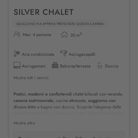
SILVER CHALET
QUALCUNO HA APPENA PRENOTATO QUESTA CAMERA
2
Max: 4 persone
30
m
Aria condizionata
Asciugacapelli
Asciugamani
Balcone/terrazza
Doccia
Mostra tutti i servizi
Pratici, moderni e confortevoli
chalet bilocali con veranda,
camera matrimoniale
, cucina attrezzata,
soggiorno con
divano letto
e bagno con doccia. Scoprite l’eleganza delle
tonalità argentee! Da quest'anno in tutti i Silver Chalet è attivo
il servizio SKY TV per tutta la famiglia.
Mostra altro
Politiche di cancellazione:
al momento della prenotazione è
richiesta caparra confirmatoria del 20%. In caso di