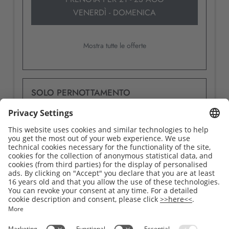
VENERDÌ - DOMENICA
Mostra tutte le offerte
SOLO PERNOTTAMENTO
Disponibile su 9 - 10 ago
Nessun pagamento anticipato. Pagamento in
albergo.
Tariffa non rimborsabile
1 notte
338,00 EUR