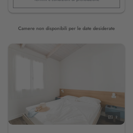
Il
Beach Kit
(ombrellone e due lettini), i supplementi
animali
e
culla
non sono inclusi in questa tariffa
.
Cliccando su “
Prenota adesso
” possono essere
aggiunti alla propria prenotazione.
Camere non disponibili per le date desiderate
Prenotate subito,
i prezzi potrebbero aumentare!
2